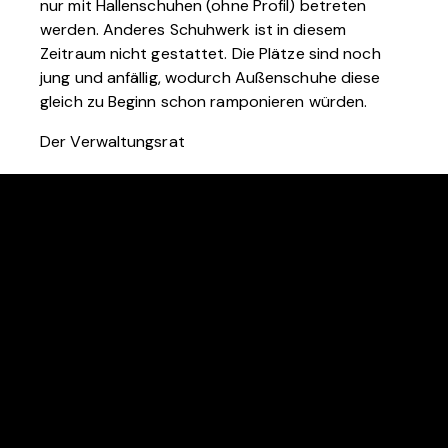
nur mit Hallenschuhen (ohne Profil) betreten
werden. Anderes Schuhwerk ist in diesem
Zeitraum nicht gestattet. Die Plätze sind noch
jung und anfällig, wodurch Außenschuhe diese
gleich zu Beginn schon ramponieren würden.
Der Verwaltungsrat
RTC ROT-WEISS RAEREN
Bergscheid 5C
B-4730 Raeren
KONTAKT
tennis@rtc-raeren.be
+32 (0)87 85 04 00