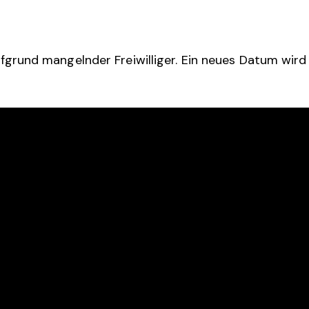
ufgrund mangelnder Freiwilliger. Ein neues Datum wird 
KT
LINKS
s@rtc-raeren.be
Home
0)87 85 04 00
Club
Veranstaltungen
Jugendtraining
Kontakt