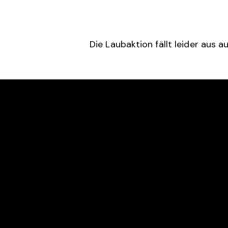
Die Laubaktion fällt leider aus a
RTC ROT-WEISS RAEREN
KONTA
Bergscheid 5C
tenni
B-4730 Raeren
+32 (