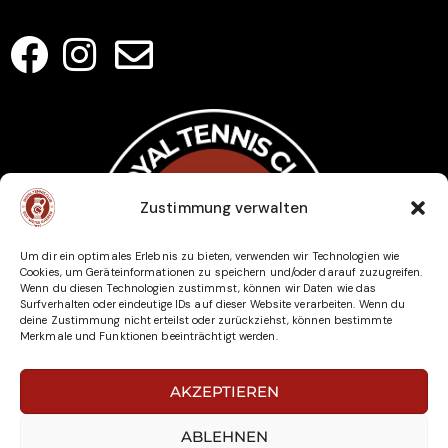
SOCIAL MEDIA
Zustimmung verwalten
Um dir ein optimales Erlebnis zu bieten, verwenden wir Technologien wie
Cookies, um Geräteinformationen zu speichern und/oder darauf zuzugreifen.
Wenn du diesen Technologien zustimmst, können wir Daten wie das
Surfverhalten oder eindeutige IDs auf dieser Website verarbeiten. Wenn du
deine Zustimmung nicht erteilst oder zurückziehst, können bestimmte
Merkmale und Funktionen beeinträchtigt werden.
AKZEPTIEREN
ABLEHNEN
© Royal Tennisclub Rot-Weiss Raeren