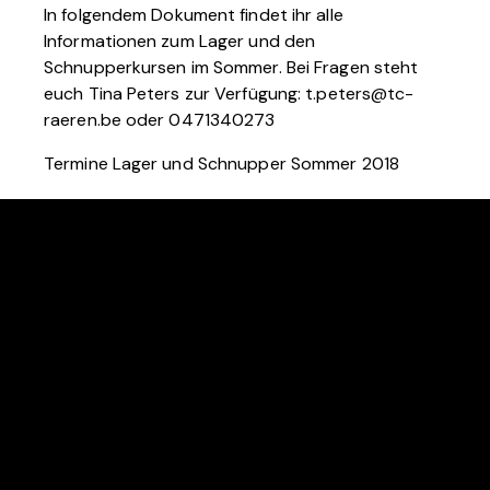
In folgendem Dokument findet ihr alle
Informationen zum Lager und den
Schnupperkursen im Sommer. Bei Fragen steht
euch Tina Peters zur Verfügung: t.peters@tc-
raeren.be oder 0471340273
Termine Lager und Schnupper Sommer 2018
RTC ROT-WEISS RAEREN
Bergscheid 5C
B-4730 Raeren
KONTAKT
tennis@rtc-raeren.be
+32 (0)87 85 04 00