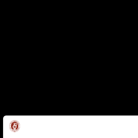
Bergscheid 5C
tenni
B-4730 Raeren
+32 (