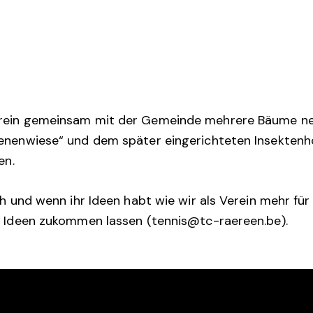
rein gemeinsam mit der Gemeinde mehrere Bäume neb
enenwiese“ und dem später eingerichteten Insektenho
en.
uch und wenn ihr Ideen habt wie wir als Verein mehr f
e Ideen zukommen lassen (tennis@tc-raereen.be).
KT
LINKS