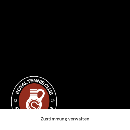
s@rtc-raeren.be
Home
0)87 85 04 00
Club
Veranstaltungen
Jugendtraining
Kontakt
Zustimmung verwalten