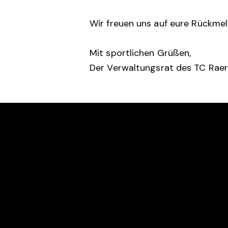
Wir freuen uns auf eure Rückme
Mit sportlichen Grüßen,
Der Verwaltungsrat des TC Rae
RTC ROT-WEISS RAEREN
KONTA
Bergscheid 5C
tenni
B-4730 Raeren
+32 (