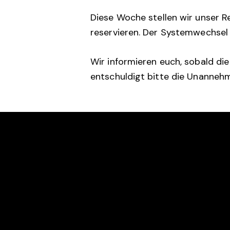
Diese Woche stellen wir unser R
reservieren. Der Systemwechsel 
Wir informieren euch, sobald di
entschuldigt bitte die Unannehm
RTC ROT-WEISS RAEREN
KONTA
Bergscheid 5C
tenni
B-4730 Raeren
+32 (