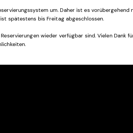
eservierungssystem um. Daher ist es vorübergehend n
ist spätestens bis Freitag abgeschlossen.
e Reservierungen wieder verfügbar sind. Vielen Dank f
lichkeiten.
KT
LINKS
s@rtc-raeren.be
Home
0)87 85 04 00
Club
Veranstaltungen
Jugendtraining